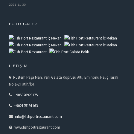
2021-11-30
FOTO GALERI
İLETIŞIM
Rüstem Paşa Mah. Yeni Galata Köprüsü Altı, Eminönü Haliç Tarafı
No:1-2 Fatih/İST.
+905326928175
‎+902125191163
info@fishportrestaurant.com
www.fishportrestaurant.com