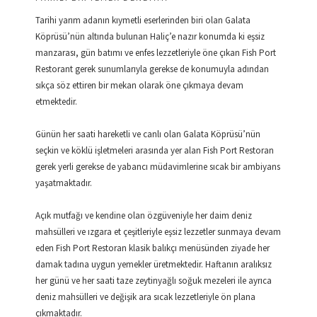
Tarihi yarım adanın kıymetli eserlerinden biri olan Galata
Köprüsü’nün altında bulunan Haliç’e nazır konumda ki eşsiz
manzarası, gün batımı ve enfes lezzetleriyle öne çıkan Fish Port
Restorant gerek sunumlarıyla gerekse de konumuyla adından
sıkça söz ettiren bir mekan olarak öne çıkmaya devam
etmektedir.
Günün her saati hareketli ve canlı olan Galata Köprüsü’nün
seçkin ve köklü işletmeleri arasında yer alan Fish Port Restoran
gerek yerli gerekse de yabancı müdavimlerine sıcak bir ambiyans
yaşatmaktadır.
Açık mutfağı ve kendine olan özgüveniyle her daim deniz
mahsülleri ve ızgara et çeşitleriyle eşsiz lezzetler sunmaya devam
eden Fish Port Restoran klasik balıkçı menüsünden ziyade her
damak tadına uygun yemekler üretmektedir. Haftanın aralıksız
her günü ve her saati taze zeytinyağlı soğuk mezeleri ile ayrıca
deniz mahsülleri ve değişik ara sıcak lezzetleriyle ön plana
çıkmaktadır.